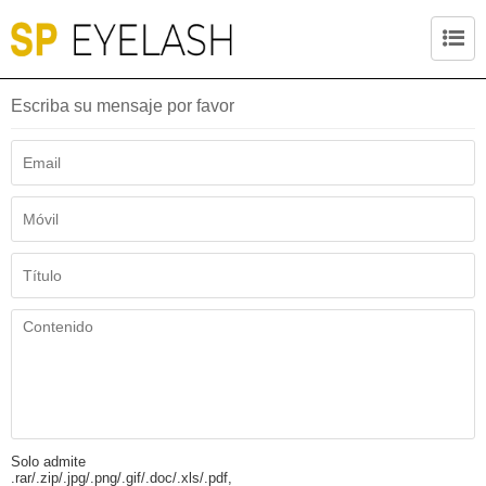
Escriba su mensaje por favor
Solo admite
.rar/.zip/.jpg/.png/.gif/.doc/.xls/.pdf,