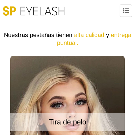
Nuestras pestañas tienen
alta calidad
y
entrega
puntual.
Tira de pelo