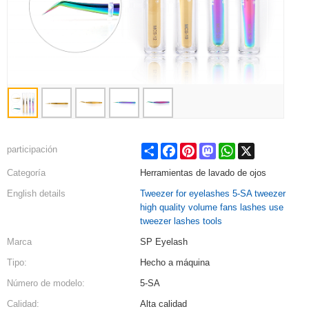
Share
Facebook
Pinterest
Mastodon
WhatsApp
X
participación
Categoría
Herramientas de lavado de ojos
English details
Tweezer for eyelashes 5-SA tweezer
high quality volume fans lashes use
tweezer lashes tools
Marca
SP Eyelash
Tipo:
Hecho a máquina
Número de modelo:
5-SA
Calidad:
Alta calidad