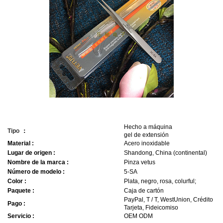
Hecho a máquina
Tipo
：
gel de extensión
Material
:
Acero inoxidable
Lugar de origen
:
Shandong, China (continental)
Nombre de la marca
:
Pinza vetus
Número de modelo
:
5-SA
Color
:
Plata, negro, rosa, colurful;
Paquete
:
Caja de cartón
PayPal, T / T, WestUnion, Crédito
Pago
:
Tarjeta, Fideicomiso
Servicio
:
OEM ODM