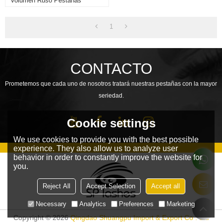
Volumen Ruso Pestañas
Extensión De Pestañas
Pegadas Con Calor Pestañas
Falsas
1
CONTACTO
Prometemos que cada uno de nosotros tratará nuestras pestañas con la mayor
seriedad.
Cookie settings
We use cookies to provide you with the best possible
experience. They also allow us to analyze user
behavior in order to constantly improve the website for
you.
Reject All
Accept Selection
Accept all
Necessary
Analytics
Preferences
Marketing
Copyright © 2026
Qingdao Shuangpu Import & Export Co . Ltd