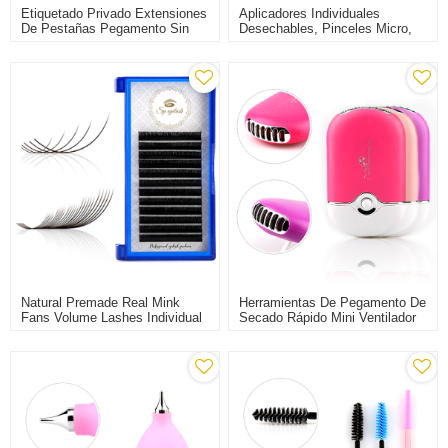
Etiquetado Privado Extensiones
Aplicadores Individuales
De Pestañas Pegamento Sin
Desechables, Pinceles Micro,
Estimulación Pegamento Para
Herramienta De Extensión De
Extensión De Pestañas
Pestañas
Natural Premade Real Mink
Herramientas De Pegamento De
Fans Volume Lashes Individual
Secado Rápido Mini Ventilador
Extensiones De Pestañas
De Aire Acondicionado Para
Extensión De Pestañas