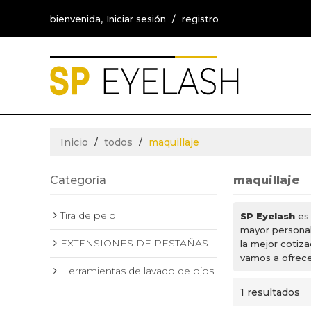
bienvenida,
Iniciar sesión
/
registro
Inicio
/
todos
/
maquillaje
Categoría
maquillaje
Tira de pelo
SP Eyelash
es 
mayor personal
EXTENSIONES DE PESTAÑAS
la mejor cotiz
vamos a ofrecer
Herramientas de lavado de ojos
1 resultados