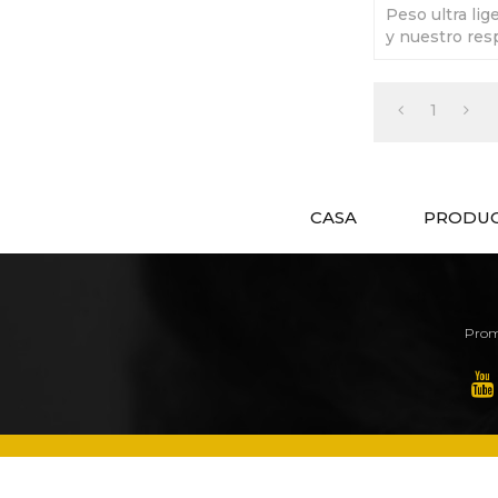
Peso ultra lig
y nuestro res
de la firma.
1
CASA
PRODU
Prom