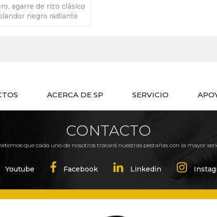
ero, agarre de rizo clásico
plandor negro radiante
CTOS
ACERCA DE SP
SERVICIO
APO
CONTACTO
etemos que cada uno de nosotros tratará nuestras pestañas con la mayor seri